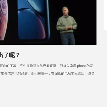
出了呢？
欢的序幕。不少果粉都在熬夜看直播，翘首以盼着iphone的新
有准备借东风的品牌。他们搓搓手，在深夜的电脑前发送出一波借