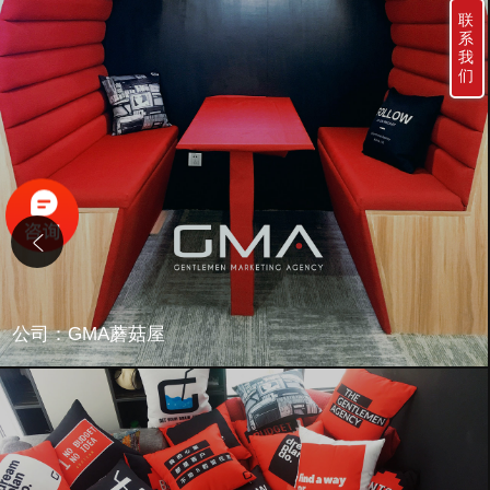
联
系
我
们
公司：GMA蘑菇屋