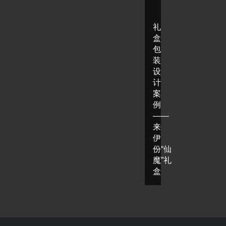
礼
盒
包
装
设
计
案
例
——
来
伊
份“仙
魔”礼
盒