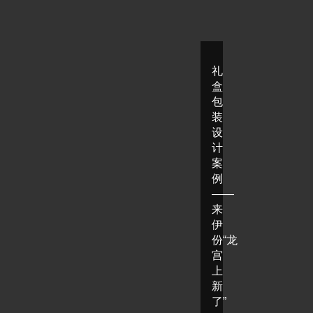
礼
盒
包
装
设
计
案
例
——
来
伊
份“龙
宫
上
新
了”