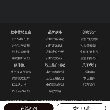
数字营销全案
品牌战略
创意设计
行业调研分析
品牌战略制定
创意视频拍摄
外贸出海营销
品牌形象设计
礼盒包装设计
线上口碑传播
品牌定位分析
小程序H5制作
年度推广策划
品牌视觉设计
创意平面设计
媒体推广
线上推广活动
关于我们
社交媒体代运营
事件营销策划
公司新闻
媒体渠道推广
互动营销策划
市场追踪
KOL达人推广
电商活动策划
联系我们
线下活动策划
绩效营销
Copyright © 2013 - 2025 Gentlemen Marketing Agency
沪ICP备15009649
号-2
网站地图
在线咨询
拨打电话