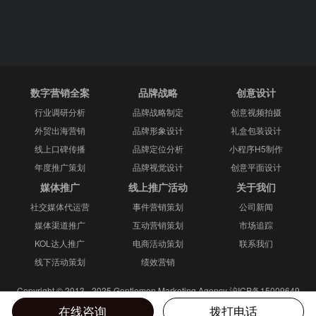
数字营销全案
品牌战略
创意设计
行业调研分析
品牌战略制定
创意视频拍摄
外贸出海营销
品牌形象设计
礼盒包装设计
线上口碑传播
品牌定位分析
小程序H5制作
年度推广策划
品牌视觉设计
创意平面设计
媒体推广
线上推广活动
关于我们
社交媒体代运营
事件营销策划
公司新闻
媒体渠道推广
互动营销策划
市场追踪
KOL达人推广
电商活动策划
联系我们
线下活动策划
绩效营销
Copyright © 2013 - 2025 Gentlemen Marketing Agency
沪ICP备15009649
号-2
网站地图
在线咨询
拨打电话