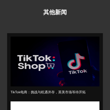
其他新闻
TikTok电商：挑战与机遇并存，英美市场等待开拓