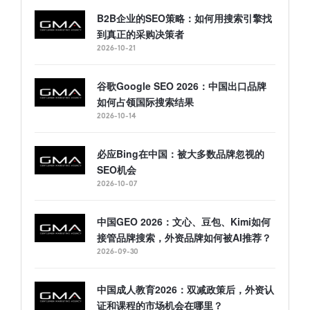
B2B企业的SEO策略：如何用搜索引擎找
到真正的采购决策者
2026-10-21
谷歌Google SEO 2026：中国出口品牌
如何占领国际搜索结果
2026-10-14
必应Bing在中国：被大多数品牌忽视的
SEO机会
2026-10-07
中国GEO 2026：文心、豆包、Kimi如何
接管品牌搜索，外资品牌如何被AI推荐？
2026-09-30
中国成人教育2026：双减政策后，外资认
证和课程的市场机会在哪里？