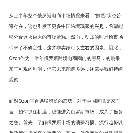
从上半年整个俄罗斯电商市场情况来看，“缺货”状态普
遍存在，这也引发了更多中国跨境玩家的兴趣，希望能
够分食这块巨大的市场蛋糕。然而，动荡的时局给市场
带来了不确定性，这并非卖家可以左右的因素。因此，
Ozon作为上半年俄罗斯跨境电商圈内的黑马，的确带
来了可观的利润，但它未来能跑多远，还需要我们持续
观察。
面对Ozon平台迅猛增长的态势，对于中国跨境卖家而
言，如何抓住机遇，稳健进入俄罗斯市场，成为了当务
之急。首先，了解俄罗斯市场的消费习惯、流行趋势以