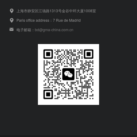
上海市静安区江场路1313号金谷中环大厦1008室
Paris office address：7 Rue de Madrid
电子邮箱：
bd@gma-china.com.cn