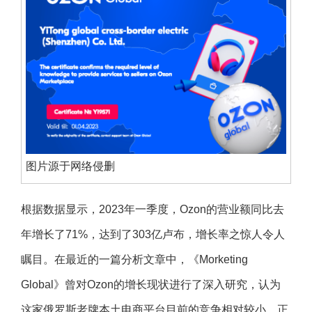
图片源于网络侵删
根据数据显示，2023年一季度，Ozon的营业额同比去
年增长了71%，达到了303亿卢布，增长率之惊人令人
瞩目。在最近的一篇分析文章中，《Morketing
Global》曾对Ozon的增长现状进行了深入研究，认为
这家俄罗斯老牌本土电商平台目前的竞争相对较小，正