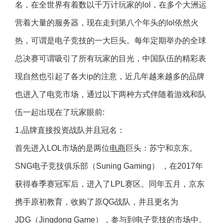
名，在全世界有着数以千万计玩家的lol，在多个大洲运
营着大量的服务器，现在走到第八个年头的lol依然火
热，可谓是电子竞技的一大巨头。每年定期举办的全球
总决赛可谓吸引了所有玩家的目光，中国队伍的精彩表
现自然也引起了各大ip的注意，近几年越来越多的品牌
也进入了电竞市场，通过以下两种方式伴随着游戏和队
伍一起出现在了玩家眼前:
1.品牌直接投资战队并且冠名：
首先进入LOL市场的是两位
电商
巨头：苏宁和京东。
SNG电子竞技俱乐部（Suning Gaming） ，在2017年
获得春季赛冠军后，进入了LPL赛区。同年五月，京东
携手原初教育，收购了原QG战队，并且更名为
JDG（Jingdong Game），参与到电子竞技的市场中。