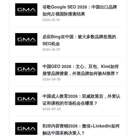
谷歌Google SEO 2026：中国出口品牌
如何占领国际搜索结果
2026-10-14
必应Bing在中国：被大多数品牌忽视的
SEO机会
2026-10-07
中国GEO 2026：文心、豆包、Kimi如何
接管品牌搜索，外资品牌如何被AI推荐？
2026-09-30
中国成人教育2026：双减政策后，外资认
证和课程的市场机会在哪里？
2026-09-29
B2B内容营销2026：微信+LinkedIn如何
触达中国采购决策人？