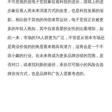
不可忽视的是电子竞技象征着科技的进步，游戏上的进
步象征着人类未来消遣方式的改变，也是科技发展的缩
影。相比较于其他的传统体育运动，电子竞技正在被更
多的年轻人熟知，其中自发喜爱的女性的比重增加，如
此一来，市场的TA人群更为广泛，不管是从资本市场还
是商业价值的的角度看来都具有潜力，这将会是一个不
容小觑的行业。在未来将成为更多品牌涉猎的范围，是
否对口，或者找到新的途径，承担尽可能小的风险去选
择宣传方式，也是品牌和广告人需要考虑的。