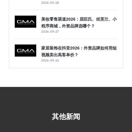
2026-09-28
美妆零售渠道2026：屈臣氏、丝芙兰、小
程序商城，外资品牌选哪个？
2026-09-27
家居装饰在抖音2026：外资品牌如何用短
视频卖出高客单价？
2026-09-26
其他新闻