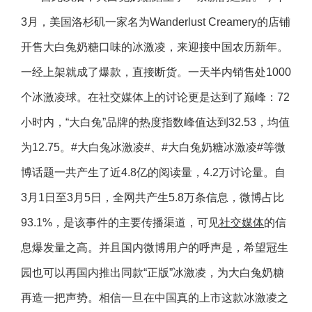
3月，美国洛杉矶一家名为Wanderlust Creamery的店铺
开售大白兔奶糖口味的冰激凌，来迎接中国农历新年。
一经上架就成了爆款，直接断货。一天半内销售处1000
个冰激凌球。在社交媒体上的讨论更是达到了巅峰：72
小时内，“大白兔”品牌的热度指数峰值达到32.53，均值
为12.75。#大白兔冰激凌#、#大白兔奶糖冰激凌#等微
博话题一共产生了近4.8亿的阅读量，4.2万讨论量。自
3月1日至3月5日，全网共产生5.8万条信息，微博占比
93.1%，是该事件的主要传播渠道，可见
社交媒体
的信
息爆发量之高。并且国内微博用户的呼声是，希望冠生
园也可以再国内推出同款“正版”冰激凌，为大白兔奶糖
再造一把声势。相信一旦在中国真的上市这款冰激凌之