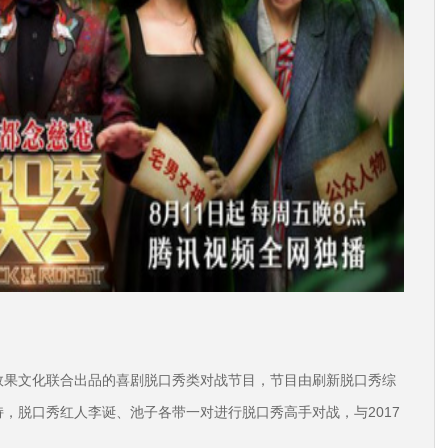
效果文化联合出品的喜剧脱口秀类对战节目，节目由刷新脱口秀综
，脱口秀红人李诞、池子各带一对进行脱口秀高手对战，与2017