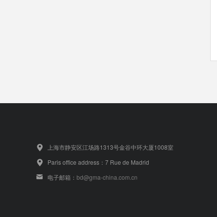
上海市静安区江场路1313号金谷中环大厦1008室
Paris office address：7 Rue de Madrid
电子邮箱：
bd@gma-china.com.cn