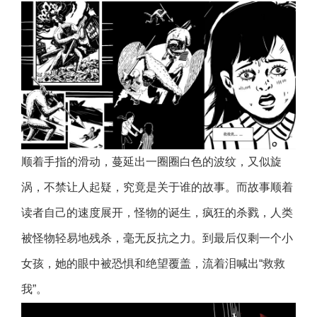
顺着手指的滑动，蔓延出一圈圈白色的波纹，又似旋
涡，不禁让人起疑，究竟是关于谁的故事。而故事顺着
读者自己的速度展开，怪物的诞生，疯狂的杀戮，人类
被怪物轻易地残杀，毫无反抗之力。到最后仅剩一个小
女孩，她的眼中被恐惧和绝望覆盖，流着泪喊出“救救
我”。