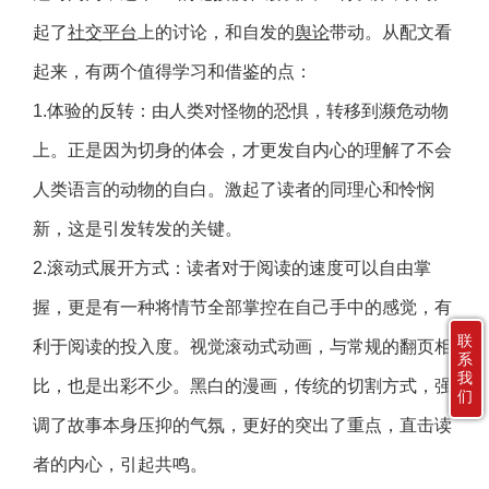
起了
社交平台
上的讨论，和自发的
舆论
带动。从配文看
起来，有两个值得学习和借鉴的点：
1.体验的反转：由人类对怪物的恐惧，转移到濒危动物
上。正是因为切身的体会，才更发自内心的理解了不会
人类语言的动物的自白。激起了读者的同理心和怜悯
新，这是引发转发的关键。
2.滚动式展开方式：读者对于阅读的速度可以自由掌
握，更是有一种将情节全部掌控在自己手中的感觉，有
联
利于阅读的投入度。视觉滚动式动画，与常规的翻页相
系
我
比，也是出彩不少。黑白的漫画，传统的切割方式，强
们
调了故事本身压抑的气氛，更好的突出了重点，直击读
者的内心，引起共鸣。