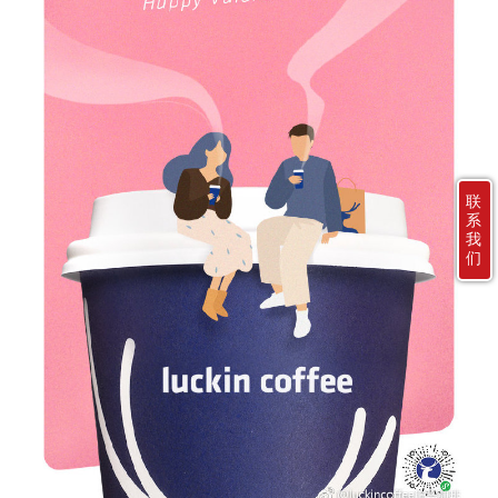
联
系
我
们