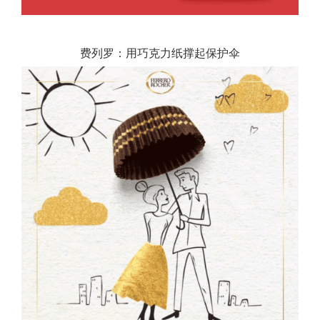
费列罗：用巧克力纸撑起保护伞