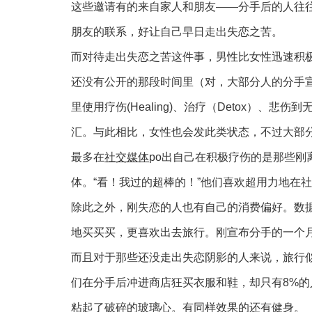
这些邀请有的来自家人和朋友——分手后的人往
朋友的联系，好让自己早日走出失恋之苦。
而对待走出失恋之苦这件事，男性比女性迅速积极的
还没有公开的那段时间里（对，大部分人的分手
里使用疗伤(Healing)、治疗（Detox）、悲伤到无法
汇。与此相比，女性也会发此类状态，不过大部
最多在
社交媒体
po出自己在积极疗伤的是那些刚离婚
体。“看！我过的超棒的！”他们喜欢超用力地在
除此之外，刚失恋的人也有自己的消费偏好。数
地买买买，更喜欢出去旅行。刚宣布分手的一个月
而且对于那些还没走出失恋阴影的人来说，旅行似
们在分手后冲进商店狂买衣服和鞋，却只有8%的
粘起了破碎的玻璃心。有同样效果的还有健身。