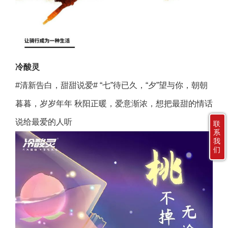
冷酸灵
#清新告白，甜甜说爱# “七”待已久，“夕”望与你，朝朝
暮暮，岁岁年年 秋阳正暖，爱意渐浓，想把最甜的情话
说给最爱的人听
联
系
我
们