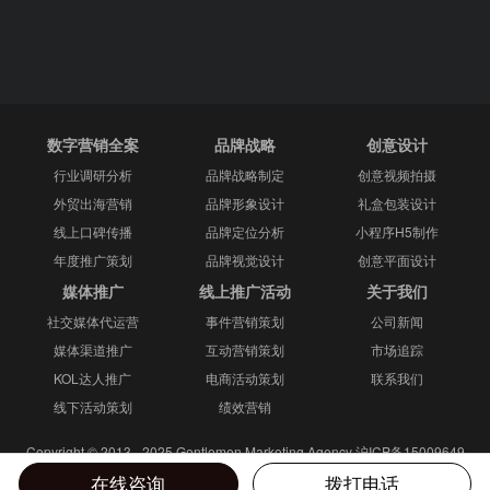
数字营销全案
品牌战略
创意设计
行业调研分析
品牌战略制定
创意视频拍摄
外贸出海营销
品牌形象设计
礼盒包装设计
线上口碑传播
品牌定位分析
小程序H5制作
年度推广策划
品牌视觉设计
创意平面设计
媒体推广
线上推广活动
关于我们
社交媒体代运营
事件营销策划
公司新闻
媒体渠道推广
互动营销策划
市场追踪
KOL达人推广
电商活动策划
联系我们
线下活动策划
绩效营销
Copyright © 2013 - 2025 Gentlemen Marketing Agency
沪ICP备15009649
号-2
网站地图
在线咨询
拨打电话