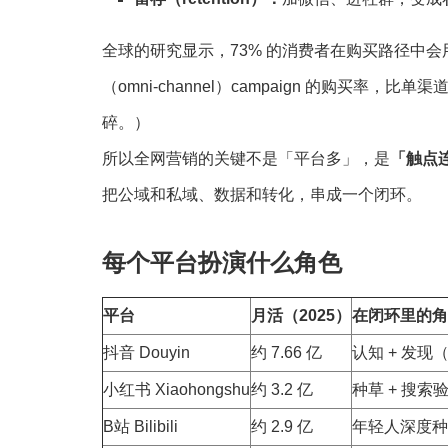
全球的研究显示，73% 的消费者在购买路径中会
（omni-channel）campaign 的购买率，比单渠
碎。）
所以全网营销的关键不是「平台多」，是
「触点
把公域和私域、数据和转化，串成一个闭环。
每个平台扮演什么角色
平台
月活（2025）
在闭环里的角
抖音 Douyin
约 7.66 亿
认知 + 发现
小红书 Xiaohongshu
约 3.2 亿
种草 + 搜
B站 Bilibili
约 2.9 亿
年轻人深度种草