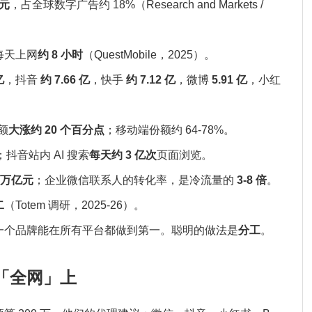
美元
，占全球数字广告约 18%（Research and Markets /
每天上网
约 8 小时
（QuestMobile，2025）。
亿
，抖音
约 7.66 亿
，快手
约 7.12 亿
，微博
5.91 亿
，小红
份额
大涨约 20 个百分点
；移动端份额约 64-78%。
；抖音站内 AI 搜索
每天约 3 亿次
页面浏览。
8 万亿元
；企业微信联系人的转化率，是冷流量的
3-8 倍
。
二
（Totem 调研，2025-26）。
一个品牌能在所有平台都做到第一。聪明的做法是
分工
。
「全网」上