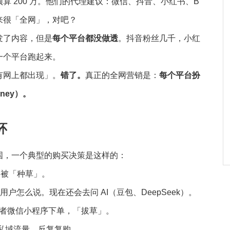
 200 万。他们的代理建议：微信、抖音、小红书、B
来很「全网」，对吧？
发了内容，但是
每个平台都没做透
。抖音粉丝几千，小红
一个平台跑起来。
有网上都出现」。
错了。
真正的全网营销是：
每个平台扮
ney）。
环
国，一个典型的购买决策是这样的：
，被「种草」。
户怎么说。现在还会去问 AI（豆包、DeepSeek）。
者微信小程序下单，「拔草」。
私域流量，反复复购。