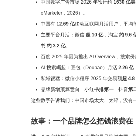
中国数字广告市场 2026 年预计约
1630 亿
eMarketer，2026）。
中国有
12.69 亿
移动互联网月活用户，平均
主要平台月活：微信
超 10 亿
，淘宝
约 9.6 
书
约 3.2 亿
。
百度 2025 年因为推出 AI Overview，搜索
AI 搜索崛起：豆包（Doubao）月活
2.26 亿
私域很猛：微信小程序 2025 年交易额
超 4.
品牌新增预算意向：小红书排
第一
，抖音
第
这些数字告诉我们：中国市场太大、太碎，没有
故事：一个品牌怎么把钱浪费在