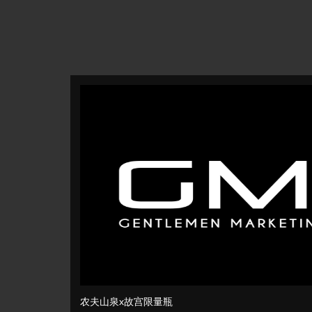
农夫山泉x故宫限量瓶