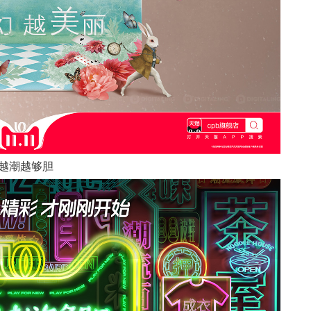
.t 越潮越够胆