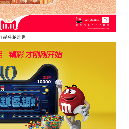
m 越斗越逗趣