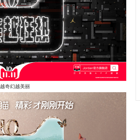
B 越奇幻越美丽