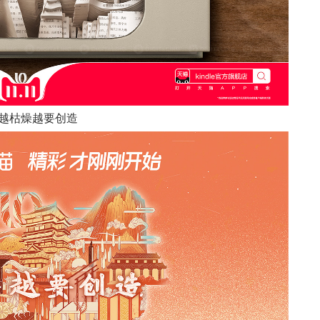
Y 越枯燥越要创造