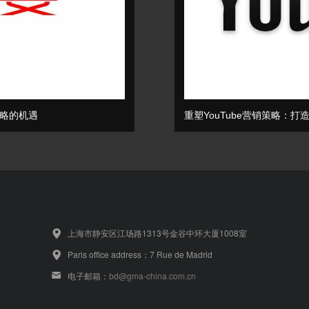
策略的机遇
重塑YouTube营销策略：
上海市静安区江场路1313号金谷中环大厦1008室
Paris office address：7 Rue de Madrid
电子邮箱：
bd@gma-china.com.cn